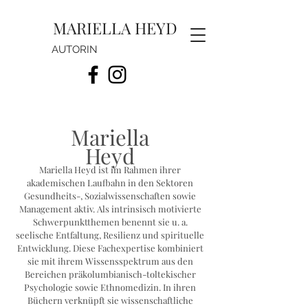
MARIELLA HEYD
AUTORIN
Mariella
Heyd
Mariella Heyd ist im Rahmen ihrer
akademischen Laufbahn in den Sektoren
Gesundheits-, Sozialwissenschaften sowie
Management aktiv. Als intrinsisch motivierte
Schwerpunktthemen benennt sie u. a.
seelische Entfaltung, Resilienz und spirituelle
Entwicklung. Diese Fachexpertise kombiniert
sie mit ihrem Wissensspektrum aus den
Bereichen präkolumbianisch-toltekischer
Psychologie sowie Ethnomedizin. In ihren
Büchern verknüpft sie wissenschaftliche