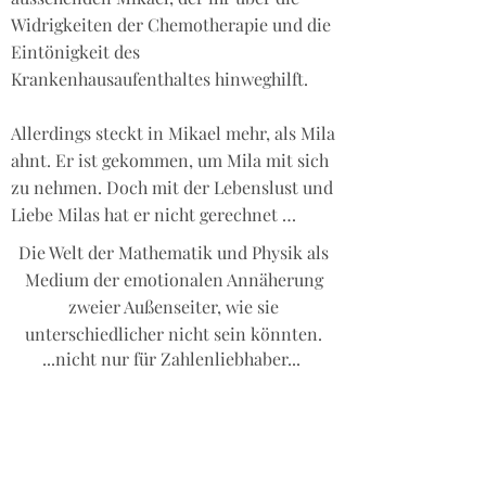
Widrigkeiten der Chemotherapie und die
Eintönigkeit des
Krankenhausaufenthaltes hinweghilft.
Allerdings steckt in Mikael mehr, als Mila
ahnt. Er ist gekommen, um Mila mit sich
zu nehmen. Doch mit der Lebenslust und
Liebe Milas hat er nicht gerechnet …
Die Welt der Mathematik und Physik als
Medium der emotionalen Annäherung
zweier Außenseiter, wie sie
unterschiedlicher nicht sein könnten.
...nicht nur für Zahlenliebhaber...
Auszug aus einem Leserbrief:
"Als Mathematikstudent habe ich in den
Vorlesungen die Fibonacci-Spirale und