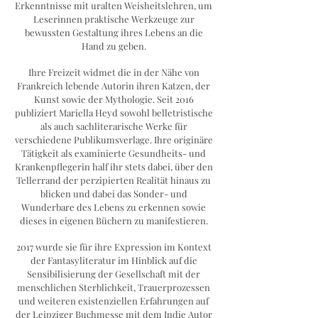
Erkenntnisse mit uralten Weisheitslehren, um
Leserinnen praktische Werkzeuge zur
bewussten Gestaltung ihres Lebens an die
Hand zu geben.
Ihre Freizeit widmet die in der Nähe von
Frankreich lebende Autorin ihren Katzen, der
Kunst sowie der Mythologie. Seit 2016
publiziert Mariella Heyd sowohl belletristische
als auch sachliterarische Werke für
verschiedene Publikumsverlage. Ihre originäre
Tätigkeit als examinierte Gesundheits- und
Krankenpflegerin half ihr stets dabei, über den
Tellerrand der perzipierten Realität hinaus zu
blicken und dabei das Sonder- und
Wunderbare des Lebens zu erkennen sowie
dieses in eigenen Büchern zu manifestieren.
2017 wurde sie für ihre Expression im Kontext
der Fantasyliteratur im Hinblick auf die
Sensibilisierung der Gesellschaft mit der
menschlichen Sterblichkeit, Trauerprozessen
und weiteren existenziellen Erfahrungen auf
der Leipziger Buchmesse mit dem Indie Autor